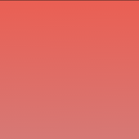
En
De